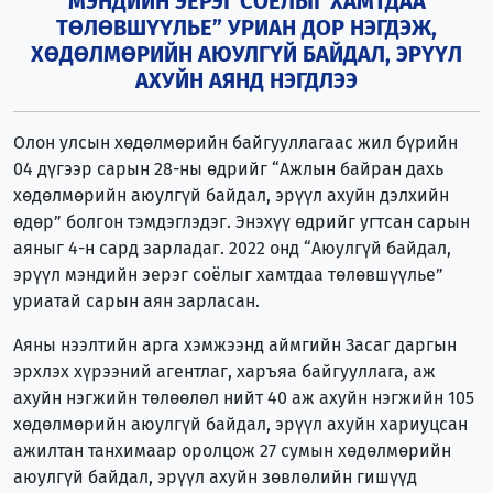
МЭНДИЙН ЭЕРЭГ СОЁЛЫГ ХАМТДАА
ТӨЛӨВШҮҮЛЬЕ” УРИАН ДОР НЭГДЭЖ,
ХӨДӨЛМӨРИЙН АЮУЛГҮЙ БАЙДАЛ, ЭРҮҮЛ
АХУЙН АЯНД НЭГДЛЭЭ
Олон улсын хөдөлмөрийн байгууллагаас жил бүрийн
04 дүгээр сарын 28-ны өдрийг “Ажлын байран дахь
хөдөлмөрийн аюулгүй байдал, эрүүл ахуйн дэлхийн
өдөр” болгон тэмдэглэдэг. Энэхүү өдрийг угтсан сарын
аяныг 4-н сард зарладаг. 2022 онд “Аюулгүй байдал,
эрүүл мэндийн эерэг соёлыг хамтдаа төлөвшүүлье”
уриатай сарын аян зарласан.
Аяны нээлтийн арга хэмжээнд аймгийн Засаг даргын
эрхлэх хүрээний агентлаг, харъяа байгууллага, аж
ахуйн нэгжийн төлөөлөл нийт 40 аж ахуйн нэгжийн 105
хөдөлмөрийн аюулгүй байдал, эрүүл ахуйн хариуцсан
ажилтан танхимаар оролцож 27 сумын хөдөлмөрийн
аюулгүй байдал, эрүүл ахуйн зөвлөлийн гишүүд