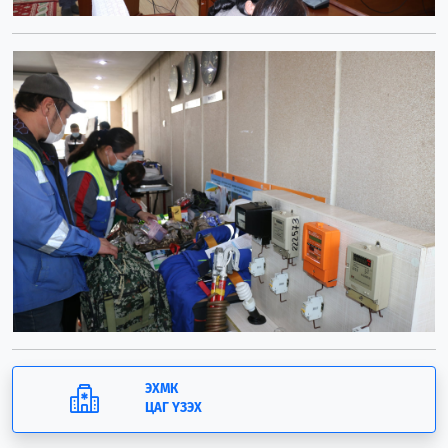
ЭХМК
ЦАГ ҮЗЭХ