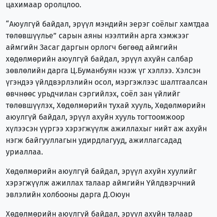
цахимаар оролцлоо.
“Аюулгүй байдал, эрүүл мэндийн эерэг соёлыг хамтдаа
төлөвшүүлье” сарын аяны нээлтийн арга хэмжээг
аймгийн Засаг даргын орлогч бөгөөд аймгийн
хөдөлмөрийн аюулгүй байдал, эрүүл ахуйн салбар
зөвлөлийн дарга Ц.Буманбуян нээж үг хэллээ. Хэлсэн
үгэндээ үйлдвэрлэлийн осол, мэргэжлээс шалтгаалсан
өвчнөөс урьдчилан сэргийлэх, соёл зан үйлийг
төлөвшүүлэх, Хөдөлмөрийн тухай хууль, Хөдөлмөрийн
аюулгүй байдал, эрүүл ахуйн хууль тогтоомжоор
хүлээсэн үүргээ хэрэгжүүлж ажиллахыг нийт аж ахуйн
нэгж байгууллагын удирдлагууд, ажиллагсадад
уриаллаа.
Хөдөлмөрийн аюулгүй байдал, эрүүл ахуйн хуулийг
хэрэгжүүлж ажиллах талаар аймгийн Үйлдвэрчний
эвлэлийн холбооны дарга Д.Оюун
Хөдөлмөрийн аюулгүй байдал, эрүүл ахуйн талаар