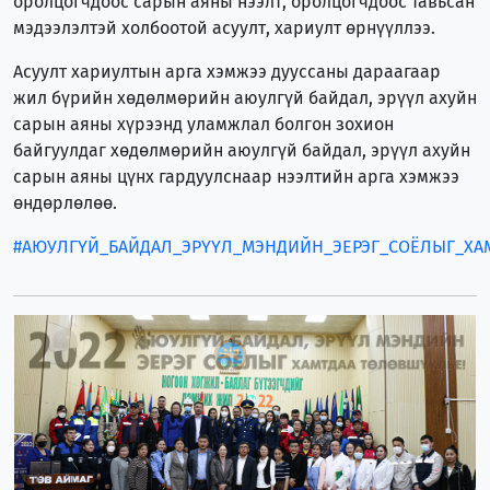
оролцогчдоос сарын аяны нээлт, оролцогчдоос тавьсан
мэдээлэлтэй холбоотой асуулт, хариулт өрнүүллээ.
Асуулт хариултын арга хэмжээ дууссаны дараагаар
жил бүрийн хөдөлмөрийн аюулгүй байдал, эрүүл ахуйн
сарын аяны хүрээнд уламжлал болгон зохион
байгуулдаг хөдөлмөрийн аюулгүй байдал, эрүүл ахуйн
сарын аяны цүнх гардуулснаар нээлтийн арга хэмжээ
өндөрлөлөө.
#АЮУЛГҮЙ_БАЙДАЛ_ЭРҮҮЛ_МЭНДИЙН_ЭЕРЭГ_СОЁЛЫГ_ХА