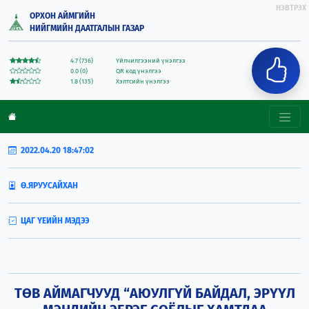
НЭВТРЭХ
ОРХОН АЙМГИЙН
НИЙГМИЙН ДААТГАЛЫН ГАЗАР
4.7 (736)
Үйлчилгээний үнэлгээ
0.0 (0)
QR код үнэлгээ
1.8 (135)
Хэлтсийн үнэлгээ
2022.04.20 18:47:02
Ө.ЯРУУСАЙХАН
ЦАГ ҮЕИЙН МЭДЭЭ
ТӨВ АЙМАГЧУУД “АЮУЛГҮЙ БАЙДАЛ, ЭРҮҮЛ