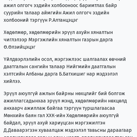
ажил олгогч эздийн холбооноос баримтлах байр
суурийн талаар аймгийн Ажил олгогч эздийн
холбооний тэргүүн Р.Алтанцэцэг
Хөдөлмөр, хөдөлмөрийн эрүүл ахуйн хяналтын
чиглэлээр Мэргэжлийн хяналтын газрын дарга
Ө.Өлзийцэцэг
Үйлдвэрлэлийн осол, мэргэжлээс шалгаалах өвчний
даатгалын сангийн талаар Нийгмийн даатгалын
хэлтсийн Албаны дарга Б.Батхишиг нар мэдээлэл
хийлээ.
Эрүүл аюулгүй ажлын байрны нөхцлийг бий болгож
ажиллагсадынхаа эрүүл мэнд, хөдөлмөрийн нөхцөлд
анхаарч ажиллаж байгаа тэргүүн туршлагаасаа
Мөнхийн баян гал ХХК-ийн Хөдөлмөрийн аюулгүй
байдал, эрүүл ахуй хариуцсан мэргэжилтэн
Д.Даваарэгзэн хуваалцаж мэдээлэл тавьсны дараагаар