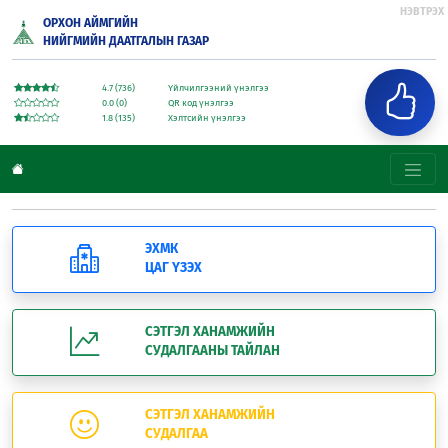
НЭВТРЭХ
ОРХОН АЙМГИЙН
НИЙГМИЙН ДААТГАЛЫН ГАЗАР
4.7 (736)
Үйлчилгээний үнэлгээ
0.0 (0)
QR код үнэлгээ
1.8 (135)
Хэлтсийн үнэлгээ
ЭХМК
ЦАГ ҮЗЭХ
СЭТГЭЛ ХАНАМЖИЙН
СУДАЛГААНЫ ТАЙЛАН
СЭТГЭЛ ХАНАМЖИЙН
СУДАЛГАА