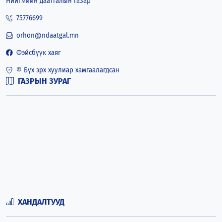
Нийгмийн даатгалын газар
75776699
orhon@ndaatgal.mn
Фэйсбүүк хаяг
© Бүх эрх хуулиар хамгаалагдсан
ГАЗРЫН ЗУРАГ
ХАНДАЛТУУД