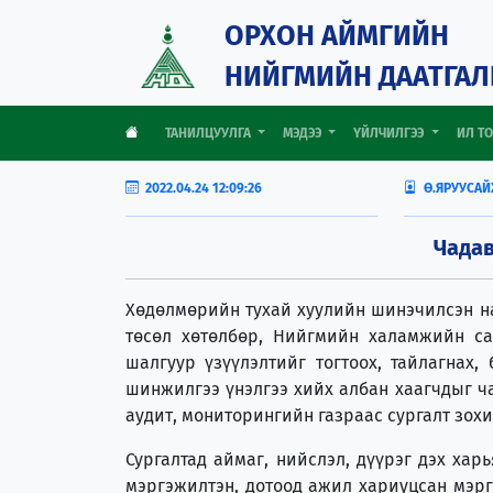
ОРХОН АЙМГИЙН
НИЙГМИЙН ДААТГАЛ
ТАНИЛЦУУЛГА
МЭДЭЭ
ҮЙЛЧИЛГЭЭ
ИЛ Т
2022.04.24 12:09:26
Ө.ЯРУУСАЙ
Чадав
Хөдөлмөрийн тухай хуулийн шинэчилсэн на
төсөл хөтөлбөр, Нийгмийн халамжийн сан
шалгуур үзүүлэлтийг тогтоох, тайлагнах
шинжилгээ үнэлгээ хийх албан хаагчдыг ч
аудит, мониторингийн газраас сургалт з
Сургалтад аймаг, нийслэл, дүүрэг дэх хар
мэргэжилтэн, дотоод ажил хариуцсан мэрг