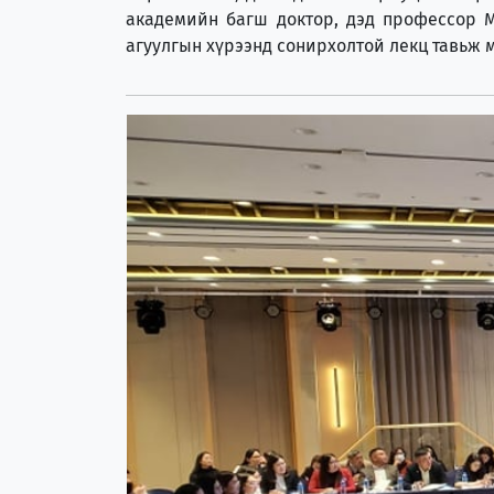
академийн багш доктор, дэд профессор М
агуулгын хүрээнд сонирхолтой лекц тавьж м