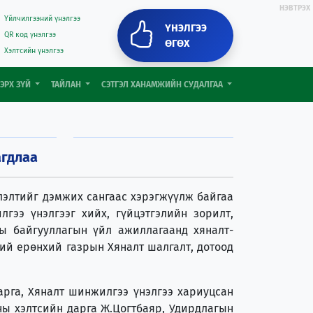
НЭВТРЭХ
Үйлчилгээний үнэлгээ
ҮНЭЛГЭЭ
QR код үнэлгээ
ӨГӨХ
Хэлтсийн үнэлгээ
 ЭРХ ЗҮЙ
ТАЙЛАН
СЭТГЭЛ ХАНАМЖИЙН СУДАЛГАА
агдлаа
лэлтийг дэмжих сангаас хэрэгжүүлж байгаа
гээ үнэлгээг хийх, гүйцэтгэлийн зорилт,
ны байгууллагын үйл ажиллагаанд хяналт-
ий ерөнхий газрын Хяналт шалгалт, дотоод
дарга, Хяналт шинжилгээ үнэлгээ хариуцсан
ны хэлтсийн дарга Ж.Цогтбаяр, Удирдлагын