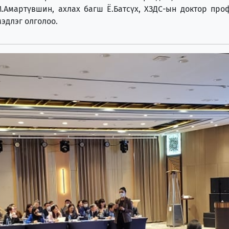
.Амартүвшин, ахлах багш Ё.Батсүх, ХЗДС-ын доктор про
эдлэг олголоо.