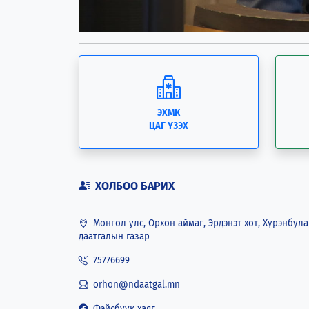
ЭХМК
ЦАГ ҮЗЭХ
ХОЛБОО БАРИХ
Монгол улс, Орхон аймаг, Эрдэнэт хот, Хүрэнбула
даатгалын газар
75776699
orhon@ndaatgal.mn