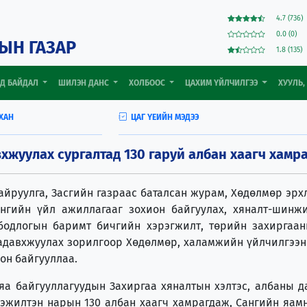
4.7 (736)
0.0 (0)
ЫН ГАЗАР
1.8 (135)
ОД БАЙДАЛ
ШИЛЭН ДАНС
ХОЛБООС
ЦАХИМ ҮЙЛЧИЛГЭЭ
ХУУЛЬ,
ХАН
ЦАГ ҮЕИЙН МЭДЭЭ
хжуулах сургалтад 130 гаруй албан хаагч хамр
йруулга, Засгийн газраас баталсан журам, Хөдөлмөр эрх
гийн үйл ажиллагааг зохион байгуулах, хяналт-шинжил
, бодлогын баримт бичгийн хэрэгжилт, төрийн захиргаа
адавхжуулах зорилгоор Хөдөлмөр, халамжийн үйлчилгээн
охион байгууллаа.
ьяа байгууллагуудын Захиргаа хяналтын хэлтэс, албаны 
эжилтэн нарын 130 албан хаагч хамрагдаж, Сангийн яам