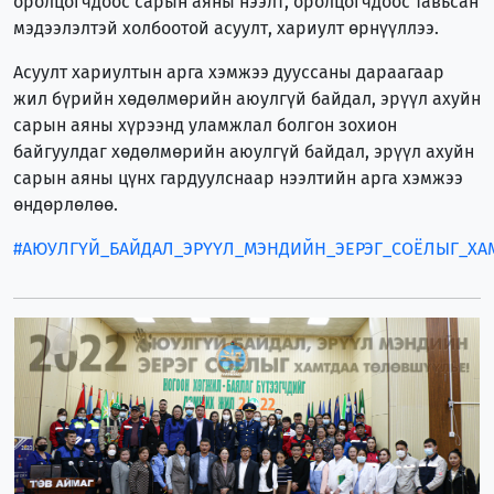
оролцогчдоос сарын аяны нээлт, оролцогчдоос тавьсан
мэдээлэлтэй холбоотой асуулт, хариулт өрнүүллээ.
Асуулт хариултын арга хэмжээ дууссаны дараагаар
жил бүрийн хөдөлмөрийн аюулгүй байдал, эрүүл ахуйн
сарын аяны хүрээнд уламжлал болгон зохион
байгуулдаг хөдөлмөрийн аюулгүй байдал, эрүүл ахуйн
сарын аяны цүнх гардуулснаар нээлтийн арга хэмжээ
өндөрлөлөө.
#АЮУЛГҮЙ_БАЙДАЛ_ЭРҮҮЛ_МЭНДИЙН_ЭЕРЭГ_СОЁЛЫГ_ХА