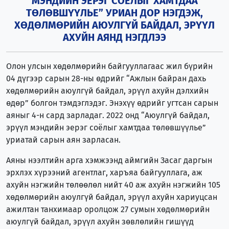
МЭНДИЙН ЭЕРЭГ СОЁЛЫГ ХАМТДАА
ТӨЛӨВШҮҮЛЬЕ” УРИАН ДОР НЭГДЭЖ,
ХӨДӨЛМӨРИЙН АЮУЛГҮЙ БАЙДАЛ, ЭРҮҮЛ
АХУЙН АЯНД НЭГДЛЭЭ
Олон улсын хөдөлмөрийн байгууллагаас жил бүрийн
04 дүгээр сарын 28-ны өдрийг “Ажлын байран дахь
хөдөлмөрийн аюулгүй байдал, эрүүл ахуйн дэлхийн
өдөр” болгон тэмдэглэдэг. Энэхүү өдрийг угтсан сарын
аяныг 4-н сард зарладаг. 2022 онд “Аюулгүй байдал,
эрүүл мэндийн эерэг соёлыг хамтдаа төлөвшүүлье”
уриатай сарын аян зарласан.
Аяны нээлтийн арга хэмжээнд аймгийн Засаг даргын
эрхлэх хүрээний агентлаг, харъяа байгууллага, аж
ахуйн нэгжийн төлөөлөл нийт 40 аж ахуйн нэгжийн 105
хөдөлмөрийн аюулгүй байдал, эрүүл ахуйн хариуцсан
ажилтан танхимаар оролцож 27 сумын хөдөлмөрийн
аюулгүй байдал, эрүүл ахуйн зөвлөлийн гишүүд