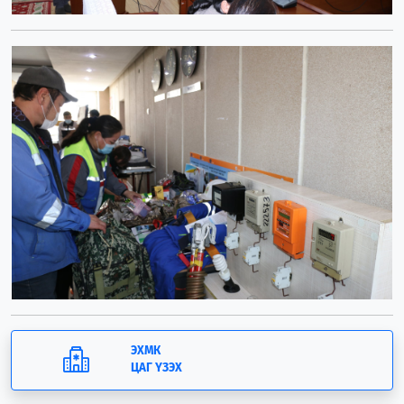
ЭХМК
ЦАГ ҮЗЭХ