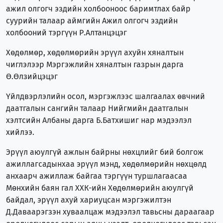
ажил олгогч эздийн холбооноос баримтлах байр
суурийн талаар аймгийн Ажил олгогч эздийн
холбооний тэргүүн Р.Алтанцэцэг
Хөдөлмөр, хөдөлмөрийн эрүүл ахуйн хяналтын
чиглэлээр Мэргэжлийн хяналтын газрын дарга
Ө.Өлзийцэцэг
Үйлдвэрлэлийн осол, мэргэжлээс шалгаалах өвчний
даатгалын сангийн талаар Нийгмийн даатгалын
хэлтсийн Албаны дарга Б.Батхишиг нар мэдээлэл
хийлээ.
Эрүүл аюулгүй ажлын байрны нөхцлийг бий болгож
ажиллагсадынхаа эрүүл мэнд, хөдөлмөрийн нөхцөлд
анхаарч ажиллаж байгаа тэргүүн туршлагаасаа
Мөнхийн баян гал ХХК-ийн Хөдөлмөрийн аюулгүй
байдал, эрүүл ахуй хариуцсан мэргэжилтэн
Д.Даваарэгзэн хуваалцаж мэдээлэл тавьсны дараагаар