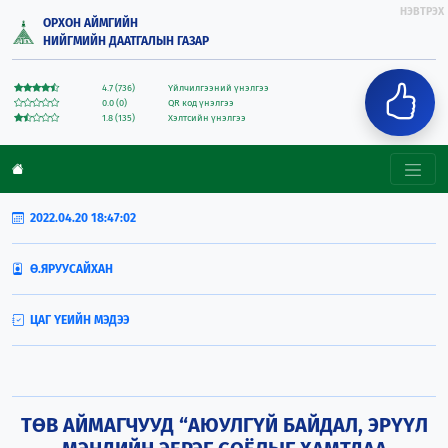
НЭВТРЭХ
ОРХОН АЙМГИЙН
НИЙГМИЙН ДААТГАЛЫН ГАЗАР
4.7 (736)
Үйлчилгээний үнэлгээ
0.0 (0)
QR код үнэлгээ
1.8 (135)
Хэлтсийн үнэлгээ
2022.04.20 18:47:02
Ө.ЯРУУСАЙХАН
ЦАГ ҮЕИЙН МЭДЭЭ
ТӨВ АЙМАГЧУУД “АЮУЛГҮЙ БАЙДАЛ, ЭРҮҮЛ