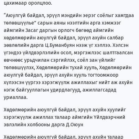
цахимаар оролцлоо.
“Аюулгүй байдал, эрүүл мэндийн эерэг соёлыг хамтдаа
төлөвшүүлье” сарын аяны нээлтийн арга хэмжээг
аймгийн Засаг даргын орлогч бөгөөд аймгийн
хөдөлмөрийн аюулгүй байдал, эрүүл ахуйн салбар
зөвлөлийн дарга Ц.Буманбуян нээж үг хэллээ. Хэлсэн
үгэндээ үйлдвэрлэлийн осол, мэргэжлээс шалтгаалсан
өвчнөөс урьдчилан сэргийлэх, соёл зан үйлийг
төлөвшүүлэх, Хөдөлмөрийн тухай хууль, Хөдөлмөрийн
аюулгүй байдал, эрүүл ахуйн хууль тогтоомжоор
хүлээсэн үүргээ хэрэгжүүлж ажиллахыг нийт аж ахуйн
нэгж байгууллагын удирдлагууд, ажиллагсадад
уриаллаа.
Хөдөлмөрийн аюулгүй байдал, эрүүл ахуйн хуулийг
хэрэгжүүлж ажиллах талаар аймгийн Үйлдвэрчний
эвлэлийн холбооны дарга Д.Оюун
Хөдөлмөрийн аюулгүй байдал, эрүүл ахуйн талаар