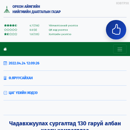
НЭВТРЭХ
ОРХОН АЙМГИЙН
НИЙГМИЙН ДААТГАЛЫН ГАЗАР
4.7 (736)
Үйлчилгээний үнэлгээ
0.0 (0)
QR код үнэлгээ
1.8 (135)
Хэлтсийн үнэлгээ
2022.04.24 12:09:26
Ө.ЯРУУСАЙХАН
ЦАГ ҮЕИЙН МЭДЭЭ
Чадавхжуулах сургалтад 130 гаруй албан