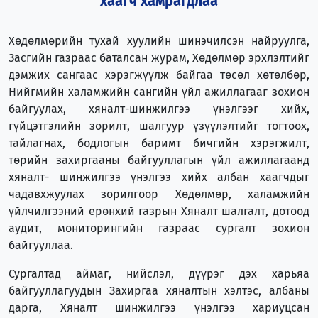
хаагч хамрагдлаа
Хөдөлмөрийн тухай хуулийн шинэчилсэн найруулга,
Засгийн газраас баталсан журам, Хөдөлмөр эрхлэлтийг
дэмжих сангаас хэрэгжүүлж байгаа төсөл хөтөлбөр,
Нийгмийн халамжийн сангийн үйл ажиллагааг зохион
байгуулах, хяналт-шинжилгээ үнэлгээг хийх,
гүйцэтгэлийн зорилт, шалгуур үзүүлэлтийг тогтоох,
тайлагнах, бодлогын баримт бичгийн хэрэгжилт,
төрийн захиргааны байгууллагын үйл ажиллагаанд
хяналт- шинжилгээ үнэлгээ хийх албан хаагчдыг
чадавхжуулах зорилгоор Хөдөлмөр, халамжийн
үйлчилгээний ерөнхий газрын Хяналт шалгалт, дотоод
аудит, мониторингийн газраас сургалт зохион
байгууллаа.
Сургалтад аймаг, нийслэл, дүүрэг дэх харьяа
байгууллагуудын Захиргаа хяналтын хэлтэс, албаны
дарга, Хяналт шинжилгээ үнэлгээ хариуцсан