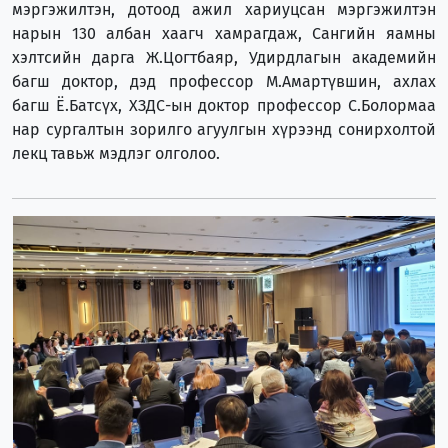
мэргэжилтэн, дотоод ажил хариуцсан мэргэжилтэн
нарын 130 албан хаагч хамрагдаж, Сангийн яамны
хэлтсийн дарга Ж.Цогтбаяр, Удирдлагын академийн
багш доктор, дэд профессор М.Амартүвшин, ахлах
багш Ё.Батсүх, ХЗДС-ын доктор профессор С.Болормаа
нар сургалтын зорилго агуулгын хүрээнд сонирхолтой
лекц тавьж мэдлэг олголоо.