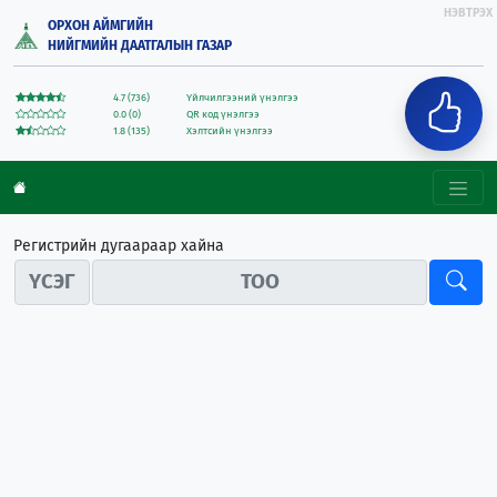
НЭВТРЭХ
ОРХОН АЙМГИЙН
НИЙГМИЙН ДААТГАЛЫН ГАЗАР
4.7 (736)
Үйлчилгээний үнэлгээ
0.0 (0)
QR код үнэлгээ
1.8 (135)
Хэлтсийн үнэлгээ
Регистрийн дугаараар хайна